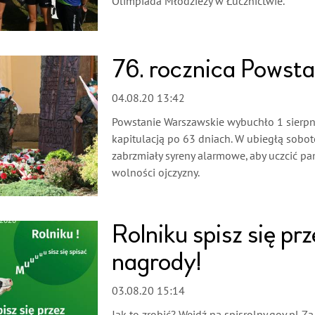
Olimpiada Młodzieży w Łucznictwie.
76. rocznica Powst
04.08.20 13:42
Powstanie Warszawskie wybuchło 1 sierpni
kapitulacją po 63 dniach. W ubiegłą sobot
zabrzmiały syreny alarmowe, aby uczcić pam
wolności ojczyzny.
Rolniku spisz się prz
nagrody!
03.08.20 15:14