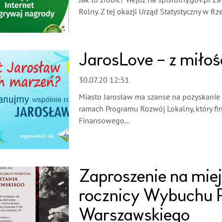
Jak to zrobić? Wejdź na spisrolny.gov.pl 
Rolny. Z tej okazji Urząd Statystyczny w Rz
JarosLove – z miłośc
30.07.20 12:51
Miasto Jarosław ma szanse na pozyskanie
ramach Programu Rozwój Lokalny, który f
Finansowego...
Zaproszenie na miej
rocznicy Wybuchu 
Warszawskiego