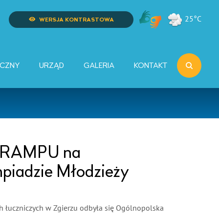
25°C
WERSJA KONTRASTOWA
YCZNY
URZĄD
GALERIA
KONTAKT
 TRAMPU na
mpiadzie Młodzieży
ch łuczniczych w Zgierzu odbyła się Ogólnopolska