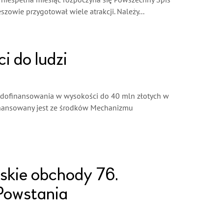
Za niespełna miesiąc rozpoczyna się Powszechny Spis
eszowie przygotował wiele atrakcji. Należy...
i do ludzi
 dofinansowania w wysokości do 40 mln złotych w
inansowany jest ze środków Mechanizmu
skie obchody 76.
Powstania