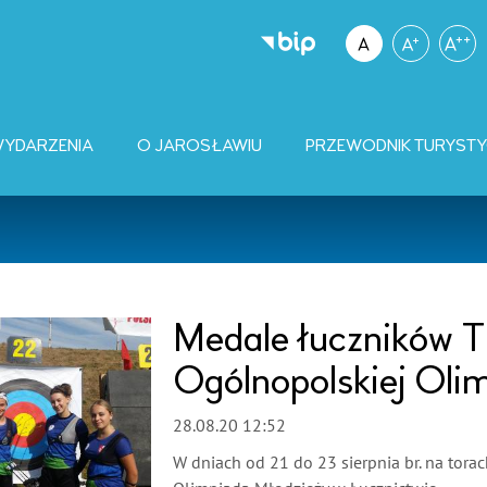
YDARZENIA
O JAROSŁAWIU
PRZEWODNIK TURYST
Medale łuczników
Ogólnopolskiej Oli
28.08.20 12:52
W dniach od 21 do 23 sierpnia br. na tora