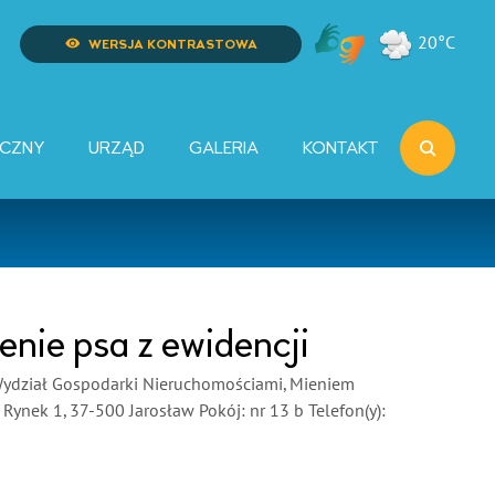
20°C
WERSJA KONTRASTOWA
YCZNY
URZĄD
GALERIA
KONTAKT
enie psa z ewidencji
 Wydział Gospodarki Nieruchomościami, Mieniem
ynek 1, 37-500 Jarosław Pokój: nr 13 b Telefon(y):