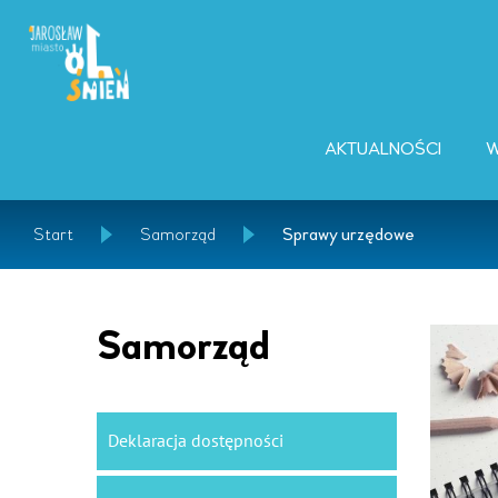
AKTUALNOŚCI
W
Start
Samorząd
Sprawy urzędowe
Samorząd
Deklaracja dostępności