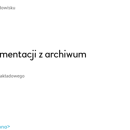
odowisku
mentacji z archiwum
 zakładowego
pna>