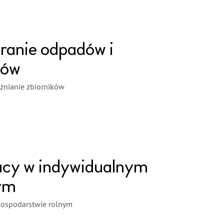
ranie odpadów i
ków
żnianie zbiorników
acy w indywidualnym
ym
gospodarstwie rolnym