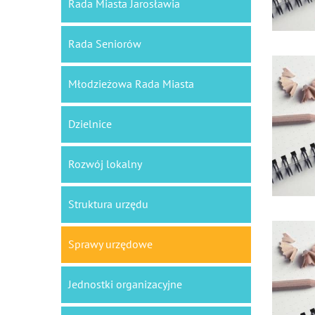
Rada Miasta Jarosławia
Rada Seniorów
Młodzieżowa Rada Miasta
Dzielnice
Rozwój lokalny
Struktura urzędu
Sprawy urzędowe
Jednostki organizacyjne